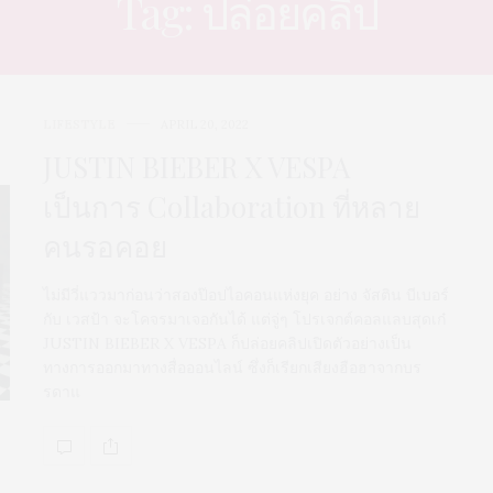
Tag: ปล่อยคลิป
LIFESTYLE
APRIL 20, 2022
JUSTIN BIEBER X VESPA
เป็นการ Collaboration ที่หลาย
คนรอคอย
ไม่มีวี่แววมาก่อนว่าสองป๊อปไอคอนแห่งยุค อย่าง จัสติน บีเบอร์
กับ เวสป้า จะโคจรมาเจอกันได้ แต่จู่ๆ โปรเจกต์คอลแลบสุดเก๋
JUSTIN BIEBER X VESPA ก็ปล่อยคลิปเปิดตัวอย่างเป็น
ทางการออกมาทางสื่อออนไลน์ ซึ่งก็เรียกเสียงฮือฮาจากบร
รดาแ