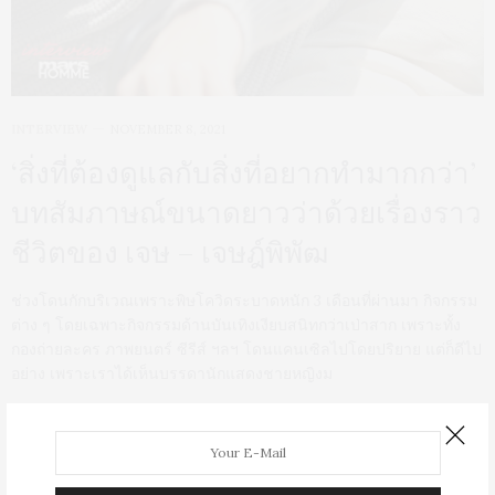
INTERVIEW
NOVEMBER 8, 2021
‘สิ่งที่ต้องดูแลกับสิ่งที่อยากทำมากกว่า’
บทสัมภาษณ์ขนาดยาวว่าด้วยเรื่องราว
ชีวิตของ เจษ – เจษฎ์พิพัฒ
ช่วงโดนกักบริเวณเพราะพิษโควิดระบาดหนัก 3 เดือนที่ผ่านมา กิจกรรม
ต่าง ๆ โดยเฉพาะกิจกรรมด้านบันเทิงเงียบสนิทกว่าเป่าสาก เพราะทั้ง
กองถ่ายละคร ภาพยนตร์ ซีรีส์ ฯลฯ โดนแคนเซิลไปโดยปริยาย แต่ก็ดีไป
อย่าง เพราะเราได้เห็นบรรดานักแสดงชายหญิงม