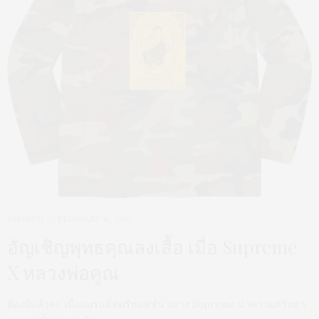
FASHION
FEBRUARY 16, 2021
อัญเชิญพุทธคุณลงเสื้อ เมื่อ Supreme
X หลวงพ่อคูณ
ต้องมีแล้วละ เมื่อแบรนด์สตรีทแฟชั่น อย่าง Supreme นำความศรัทธา