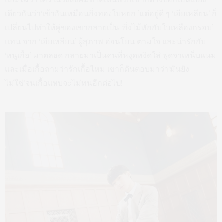
เดียวกันว่า‘เข้ากันเหมือนกิ่งทองใบหยก ’แต่อยู่ดี ๆ ‘เฮียเหลียน’ ก็
เปลี่ยนไปทำให้คู่ของเขากลายเป็น ‘กิ่งไม้หักกับใบเหลืองกรอบ’
แทน จาก ‘เฮียเหลียน’ ผู้สุภาพ อ่อนโยน ตามใจ และน่ารักกับ
‘หนูเกื้อ’ มาตลอด กลายมาเป็นคนที่หงุดหงิดใส่ พูดจาเหน็บแนม
และเมื่อเกื้อถามว่ารักเกื้อไหม เขาก็ดันตอบมาว่า‘มันยัง
ไม่ใช่’จนเกื้อแทบจะไม่ทนอีกต่อไป!