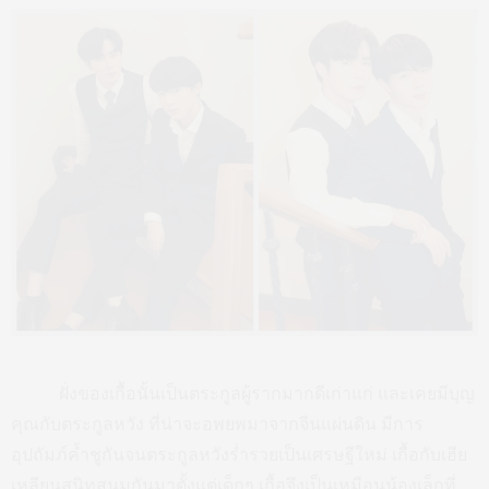
ฝั่งของเกื้อนั้นเป็นตระกูลผู้รากมากดีเก่าแก่ และเคยมีบุญ
คุณกับตระกูลหวัง ที่น่าจะอพยพมาจากจีนแผ่นดิน มีการ
อุปถัมภ์ค้ำชูกันจนตระกูลหวังร่ำรวยเป็นเศรษฐีใหม่ เกื้อกับเฮีย
เหลียนสนิทสนมกันมาตั้งแต่เด็กๆ เกื้อจึงเป็นเหมือนน้องเล็กที่