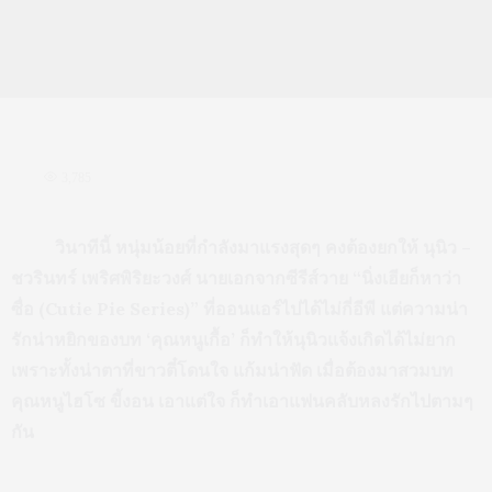
3,785
วินาทีนี้ หนุ่มน้อยที่กำลังมาแรงสุดๆ คงต้องยกให้ นุนิว –
ชวรินทร์ เพริศพิริยะวงศ์ นายเอกจากซีรีส์วาย “นิ่งเฮียก็หาว่า
ซื่อ (Cutie Pie Series)” ที่ออนแอร์ไปได้ไม่กี่อีพี แต่ความน่า
รักน่าหยิกของบท ‘คุณหนูเกื้อ’ ก็ทำให้นุนิวแจ้งเกิดได้ไม่ยาก
เพราะทั้งน่าตาที่ขาวตี๋โดนใจ แก้มน่าฟัด เมื่อต้องมาสวมบท
คุณหนูไฮโซ ขี้งอน เอาแต่ใจ ก็ทำเอาแฟนคลับหลงรักไปตามๆ
กัน